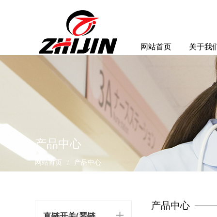
网站首页
关于我
产品中心
网站首页
产品中心
/
产品中心
直链开关(琴链开关)