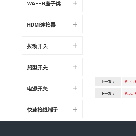
WAFER座子类
HDMI连接器
拔动开关
船型开关
KDC-
上一篇：
电源开关
KDC-
下一篇：
快速接线端子