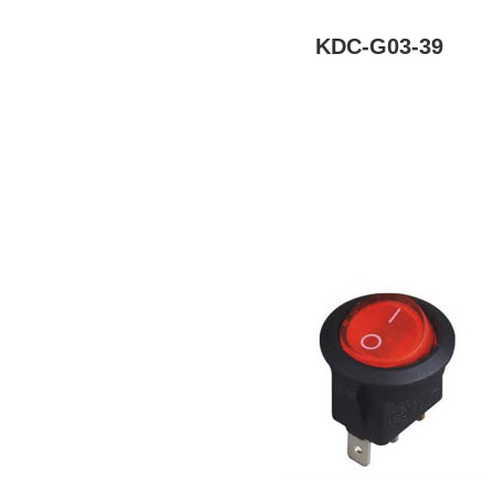
KDC-G03-39