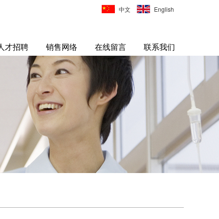
中文
English
人才招聘
销售网络
在线留言
联系我们