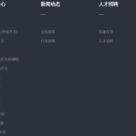
中心
新闻动态
人才招聘
(琴链开关)
公司新闻
毛隧自荐
开关
行业新闻
人才招聘
触开关按键帽
触开关
关
关
关
关
接器
对板
M卡座