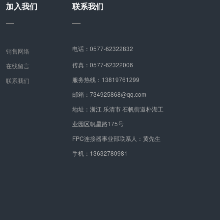
加入我们
联系我们
电话：0577-62322832
销售网络
传真：0577-62322006
在线留言
服务热线：13819761299
联系我们
邮箱：734925868@qq.com
地址：浙江 乐清市 石帆街道朴湖工
业园区帆星路175号
FPC连接器事业部联系人：黄先生
手机：13632780981