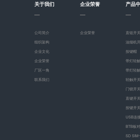
关于我们
企业荣誉
产品
公司简介
企业荣誉
直链开关
组织架构
油烟机
企业文化
按键帽
企业荣誉
带灯轻
厂区一角
带灯轻
联系我们
轻触开
门锁开
直键开
按键开
USB连
BTB板
SD SI