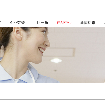
们
企业荣誉
厂区一角
产品中心
新闻动态