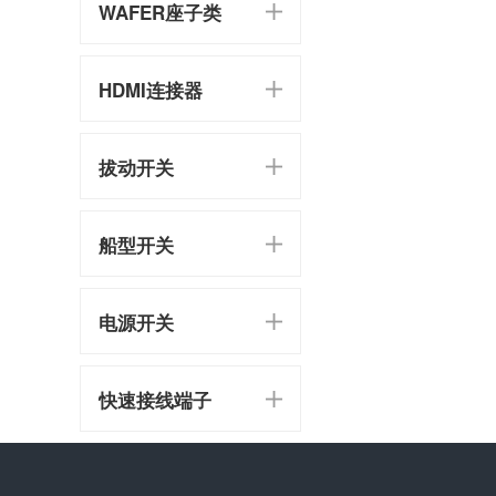
WAFER座子类
HDMI连接器
拔动开关
船型开关
电源开关
快速接线端子