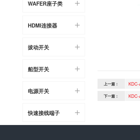
WAFER座子类
HDMI连接器
拔动开关
船型开关
KDC-
上一篇：
电源开关
KDC-
下一篇：
快速接线端子