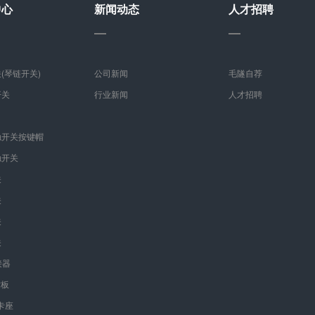
中心
新闻动态
人才招聘
(琴链开关)
公司新闻
毛隧自荐
开关
行业新闻
人才招聘
触开关按键帽
触开关
关
关
关
关
接器
对板
M卡座