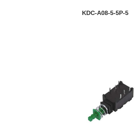
KDC-A08-5-5P-5