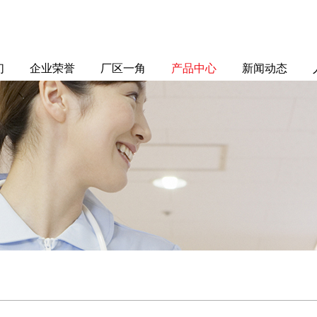
们
企业荣誉
厂区一角
产品中心
新闻动态