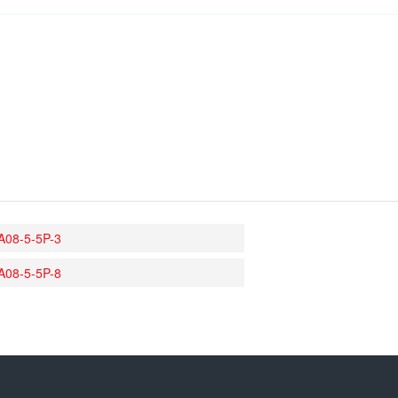
A08-5-5P-3
A08-5-5P-8