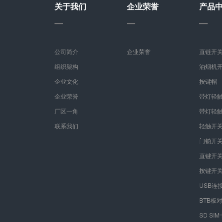
关于我们
企业荣誉
产品
公司简介
企业荣誉
直链开关
组织架构
油烟机
企业文化
按键帽
企业荣誉
带灯轻
厂区一角
带灯轻
联系我们
轻触开
门锁开
直键开
按键开
USB连
BTB板
SD SI